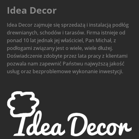
Idea Decor
Idea Decor zajmuje się sprzedażą i instalacją podłóg
drewnianych, schodów i tarasów. Firma istnieje od
ponad 10 lat jednak jej właściciel, Pan Michał, z
podłogami związany jest o wiele, wiele dłużej.
Doświadczenie zdobyte przez lata pracy z klientami
pozwala nam zapewnić Państwu najwyższą jakość
usług oraz bezproblemowe wykonanie inwestycji.