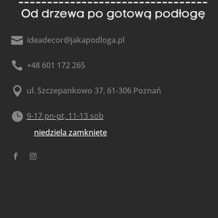

ideadecor@jakapodloga.pl

+48 601 172 265

ul. Szczepankowo 37, 61-306 Poznań

9-17 pn-pt, 11-13 sob
niedziela zamknięte