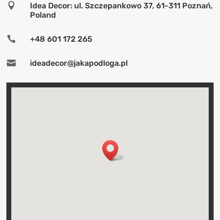

Idea Decor: ul. Szczepankowo 37, 61-311 Poznań,
Poland

+48 601 172 265

ideadecor@jakapodloga.pl