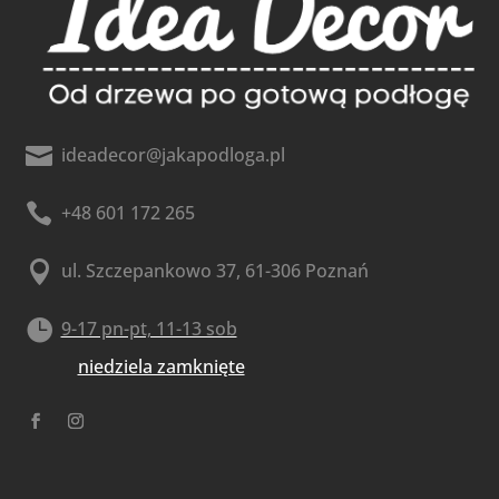

ideadecor@jakapodloga.pl

+48 601 172 265

ul. Szczepankowo 37, 61-306 Poznań

9-17 pn-pt, 11-13 sob
niedziela zamknięte