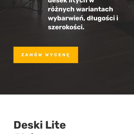
desek litych w
różnych wariantach
wybarwień, długości i
szerokości.
ZAMÓW WYCENĘ
Deski Lite