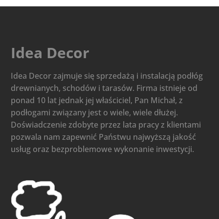
Idea Decor
Idea Decor zajmuje się sprzedażą i instalacją podłóg
drewnianych, schodów i tarasów. Firma istnieje od
ponad 10 lat jednak jej właściciel, Pan Michał, z
podłogami związany jest o wiele, wiele dłużej.
Doświadczenie zdobyte przez lata pracy z klientami
pozwala nam zapewnić Państwu najwyższą jakość
usług oraz bezproblemowe wykonanie inwestycji.