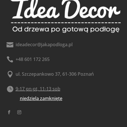

ideadecor@jakapodloga.pl

+48 601 172 265

ul. Szczepankowo 37, 61-306 Poznań

9-17 pn-pt, 11-13 sob
niedziela zamknięte