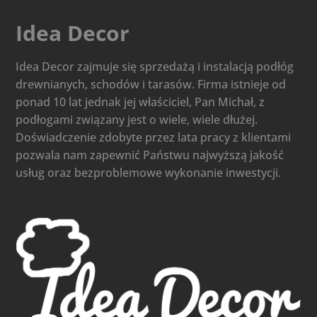
Idea Decor
Idea Decor zajmuje się sprzedażą i instalacją podłóg
drewnianych, schodów i tarasów. Firma istnieje od
ponad 10 lat jednak jej właściciel, Pan Michał, z
podłogami związany jest o wiele, wiele dłużej.
Doświadczenie zdobyte przez lata pracy z klientami
pozwala nam zapewnić Państwu najwyższą jakość
usług oraz bezproblemowe wykonanie inwestycji.