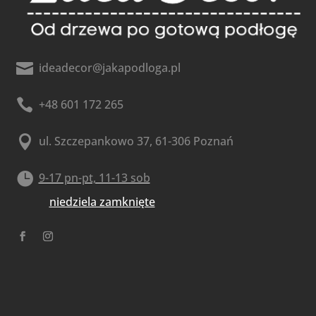

ideadecor@jakapodloga.pl

+48 601 172 265

ul. Szczepankowo 37, 61-306 Poznań

9-17 pn-pt, 11-13 sob
niedziela zamknięte