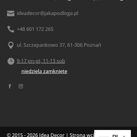

ideadecor@jakapodloga.pl

+48 601 172 265

ul. Szczepankowo 37, 61-306 Poznań

9-17 pn-pt, 11-13 sob
niedziela zamknięte
© 2015 - 2026 Idea Decor | Strona wciągnięta do sieć
PL