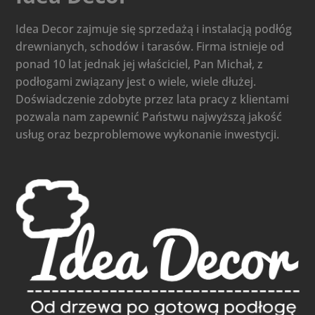
Idea Decor zajmuje się sprzedażą i instalacją podłóg
drewnianych, schodów i tarasów. Firma istnieje od
ponad 10 lat jednak jej właściciel, Pan Michał, z
podłogami związany jest o wiele, wiele dłużej.
Doświadczenie zdobyte przez lata pracy z klientami
pozwala nam zapewnić Państwu najwyższą jakość
usług oraz bezproblemowe wykonanie inwestycji.