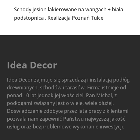
Schody jesion lakierowane na wangach + biała
podstopnica . Realizacja Poznań Tulce
Idea Decor
Idea Decor zajmuje się sprzedażą i instalacją podłóg
drewnianych, schodów i tarasów. Firma istnieje od
ponad 10 lat jednak jej właściciel, Pan Michał, z
podłogami związany jest o wiele, wiele dłużej.
Doświadczenie zdobyte przez lata pracy z klientami
pozwala nam zapewnić Państwu najwyższą jakość
usług oraz bezproblemowe wykonanie inwestycji.