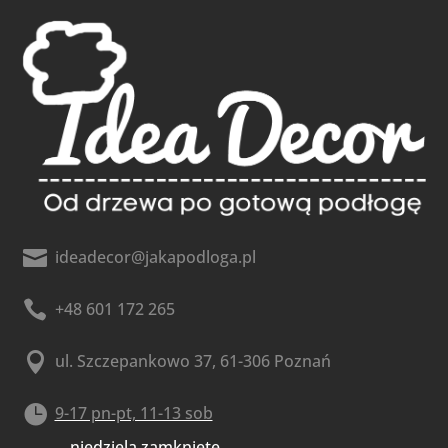

ideadecor@jakapodloga.pl

+48 601 172 265

ul. Szczepankowo 37, 61-306 Poznań

9-17 pn-pt, 11-13 sob
niedziela zamknięte