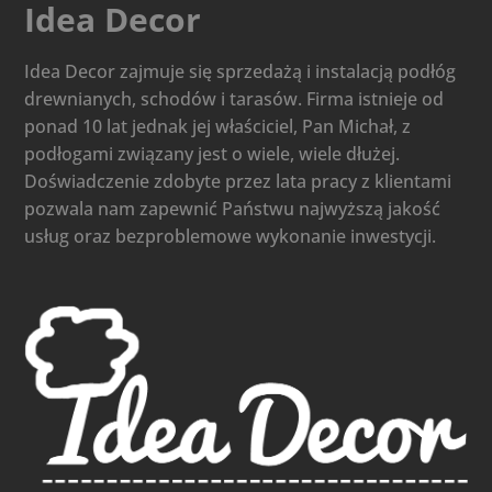
Idea Decor
Idea Decor zajmuje się sprzedażą i instalacją podłóg
drewnianych, schodów i tarasów. Firma istnieje od
ponad 10 lat jednak jej właściciel, Pan Michał, z
podłogami związany jest o wiele, wiele dłużej.
Doświadczenie zdobyte przez lata pracy z klientami
pozwala nam zapewnić Państwu najwyższą jakość
usług oraz bezproblemowe wykonanie inwestycji.