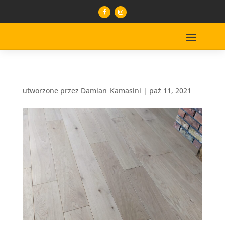
utworzone przez
Damian_Kamasini
|
paź 11, 2021