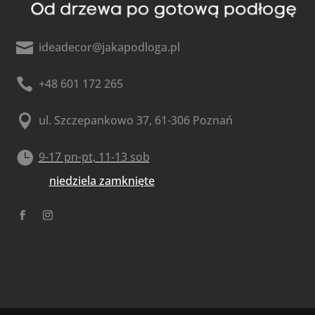

ideadecor@jakapodloga.pl

+48 601 172 265

ul. Szczepankowo 37, 61-306 Poznań

9-17 pn-pt, 11-13 sob
niedziela zamknięte