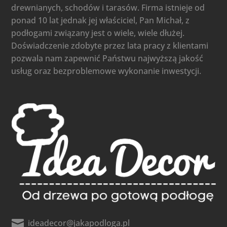
drewnianych, schodów i tarasów. Firma istnieje od
ponad 10 lat jednak jej właściciel, Pan Michał, z
podłogami związany jest o wiele, wiele dłużej.
Doświadczenie zdobyte przez lata pracy z klientami
pozwala nam zapewnić Państwu najwyższą jakość
usług oraz bezproblemowe wykonanie inwestycji.

ideadecor@jakapodloga.pl