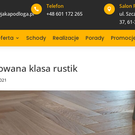
Telefon
Salon 


jakapodloga.pl
+48 601 172 265
ul. Sz
37, 61
ferta
Schody
Realizacje
Porady
Promocj
jowana klasa rustik
2021