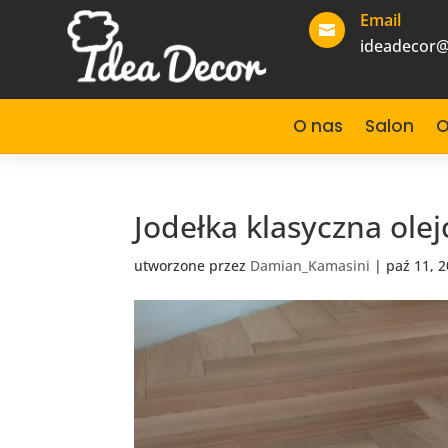
Email

ideadecor@
O nas
Salon
O
Jodełka klasyczna ole
utworzone przez
Damian_Kamasini
|
paź 11, 