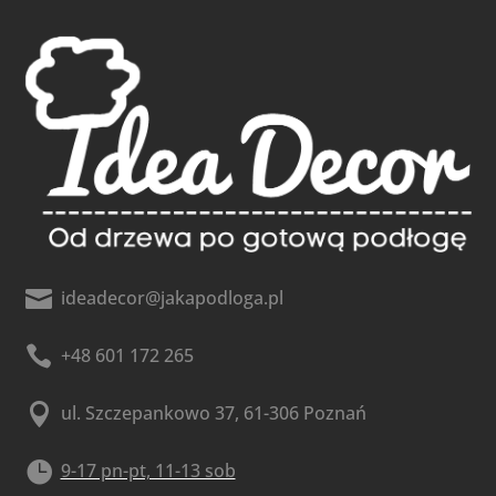

ideadecor@jakapodloga.pl

+48 601 172 265

ul. Szczepankowo 37, 61-306 Poznań

9-17 pn-pt, 11-13 sob