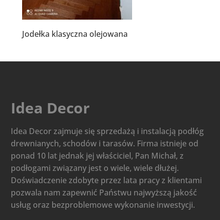
Jodełka klasyczna olejowana
Idea Decor
Idea Decor zajmuje się sprzedażą i instalacją podłóg
drewnianych, schodów i tarasów. Firma istnieje od
ponad 10 lat jednak jej właściciel, Pan Michał, z
podłogami związany jest o wiele, wiele dłużej.
Doświadczenie zdobyte przez lata pracy z klientami
pozwala nam zapewnić Państwu najwyższą jakość
usług oraz bezproblemowe wykonanie inwestycji.