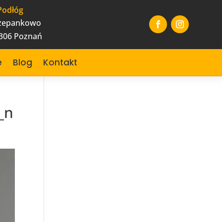
Podłóg
czepankowo
-306 Poznań
e
Blog
Kontakt
_n