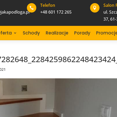
Telefon
Salon 


jakapodloga.pl
+48 601 172 265
ul. Sz
37, 61
ferta
Schody
Realizacje
Porady
Promocj
7282648_2284259862248423424
2021