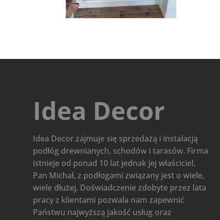
Idea Decor
Idea Decor zajmuje się sprzedażą i instalacją
podłóg drewnianych, schodów i tarasów. Firma
istnieje od ponad 10 lat jednak jej właściciel,
Pan Michał, z podłogami związany jest o wiele,
wiele dłużej. Doświadczenie zdobyte przez lata
pracy z klientami pozwala nam zapewnić
Państwu najwyższą jakość usług oraz