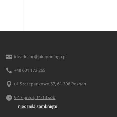

ideadecor@jakapodloga.pl

+48 601 172 265

ul. Szczepankowo 37, 61-306 Poznań

9-17 pn-pt, 11-13 sob
niedziela zamknięte