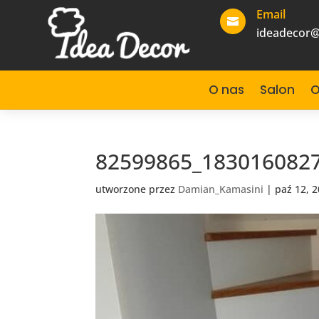
Email

ideadecor@
O nas
Salon
O
82599865_183016082
utworzone przez
Damian_Kamasini
|
paź 12, 