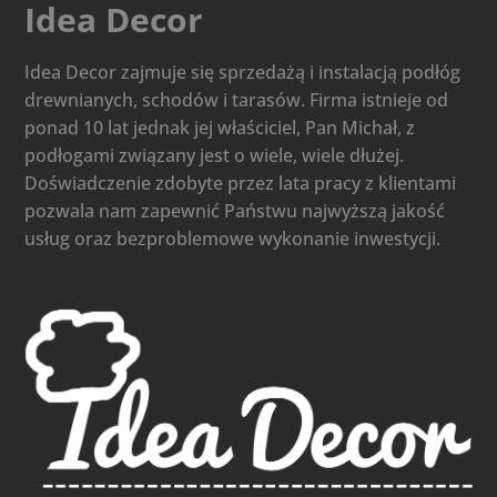
Idea Decor
Idea Decor zajmuje się sprzedażą i instalacją podłóg
drewnianych, schodów i tarasów. Firma istnieje od
ponad 10 lat jednak jej właściciel, Pan Michał, z
podłogami związany jest o wiele, wiele dłużej.
Doświadczenie zdobyte przez lata pracy z klientami
pozwala nam zapewnić Państwu najwyższą jakość
usług oraz bezproblemowe wykonanie inwestycji.