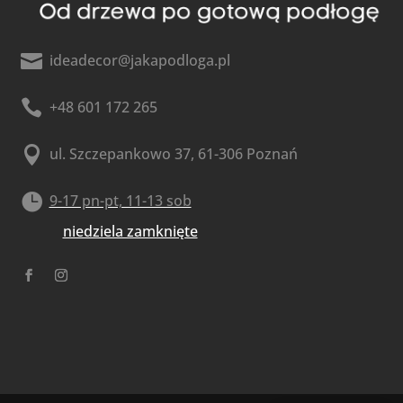

ideadecor@jakapodloga.pl

+48 601 172 265

ul. Szczepankowo 37, 61-306 Poznań

9-17 pn-pt, 11-13 sob
niedziela zamknięte