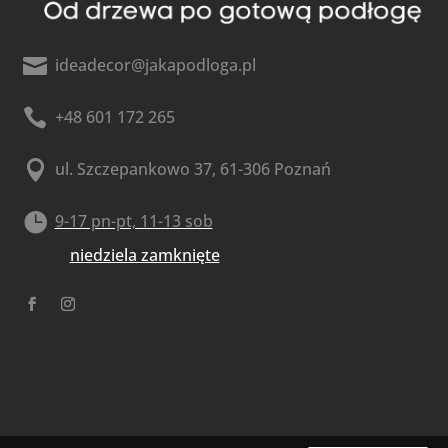

ideadecor@jakapodloga.pl

+48 601 172 265

ul. Szczepankowo 37, 61-306 Poznań

9-17 pn-pt, 11-13 sob
niedziela zamknięte