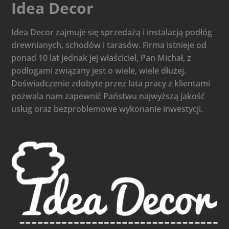
Idea Decor
Idea Decor zajmuje się sprzedażą i instalacją podłóg
drewnianych, schodów i tarasów. Firma istnieje od
ponad 10 lat jednak jej właściciel, Pan Michał, z
podłogami związany jest o wiele, wiele dłużej.
Doświadczenie zdobyte przez lata pracy z klientami
pozwala nam zapewnić Państwu najwyższą jakość
usług oraz bezproblemowe wykonanie inwestycji.