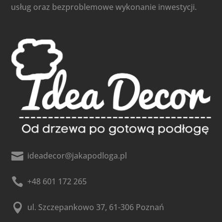
usług oraz bezproblemowe wykonanie inwestycji.

ideadecor@jakapodloga.pl

+48 601 172 265

ul. Szczepankowo 37, 61-306 Poznań