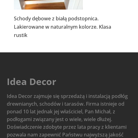
Schody dębowe z białą podstopnica.
Lakierowane w naturalnym kolorze. Klasa
rustik
Idea Decor
Idea Decor zajmuje się sprzedażą i instalacją podłóg
drewnianych, schodów i tarasów. Firma istnieje od
ponad 10 lat jednak jej właściciel, Pan Michał, z
podłogami związany jest o wiele, wiele dłużej.
Doświadczenie zdobyte przez lata pracy z klientami
pozwala nam zapewnić Państwu najwyższą jakość