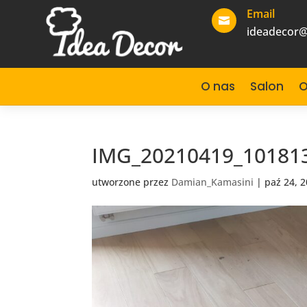
Email

ideadecor@
O nas
Salon
O
IMG_20210419_10181
utworzone przez
Damian_Kamasini
|
paź 24, 