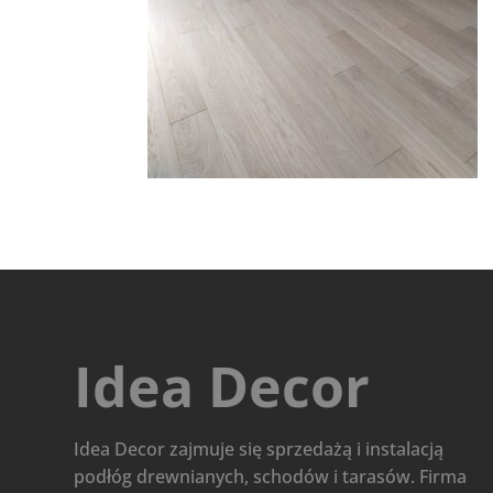
Idea Decor
Idea Decor zajmuje się sprzedażą i instalacją
podłóg drewnianych, schodów i tarasów. Firma