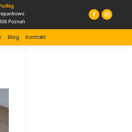
Podłóg
czepankowo
-306 Poznań
e
Blog
Kontakt