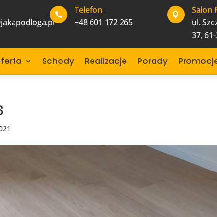
Telefon
Salon 


jakapodloga.pl
+48 601 172 265
ul. Sz
37, 61
ferta
Schody
Realizacje
Porady
Promocj
3
2021