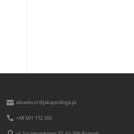

ideadecor@jakapodloga.pl

+48 601 172 265

ul. Szczepankowo 37, 61-306 Poznań