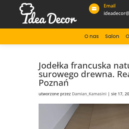
Email

ideadecor@
O nas
Salon
O
Jodełka francuska nat
surowego drewna. Rea
Poznań
utworzone przez
Damian_Kamasini
|
sie 17, 2