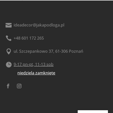

ideadecor@jakapodloga.pl

+48 601 172 265

ul. Szczepankowo 37, 61-306 Poznań

9-17 pn-pt, 11-13 sob
niedziela zamknięte