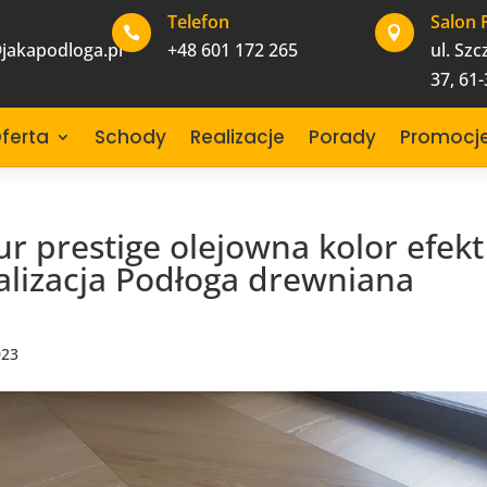
Telefon
Salon 


jakapodloga.pl
+48 601 172 265
ul. Sz
37, 61
ferta
Schody
Realizacje
Porady
Promocj
ur prestige olejowna kolor efekt
lizacja Podłoga drewniana
023