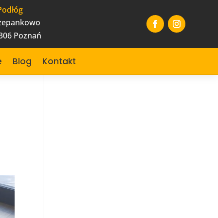
Podłóg
czepankowo
-306 Poznań
e
Blog
Kontakt