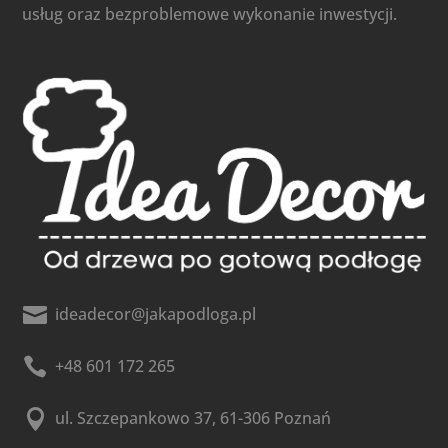
usług oraz bezproblemowe wykonanie inwestycji.

ideadecor@jakapodloga.pl

+48 601 172 265

ul. Szczepankowo 37, 61-306 Poznań