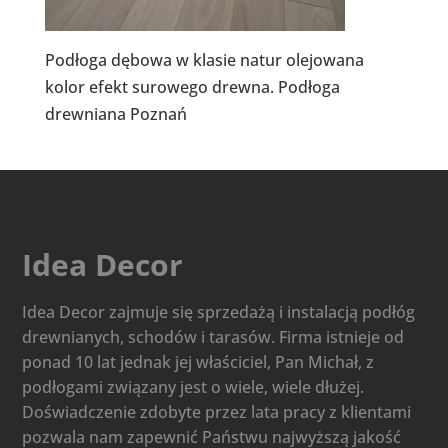
Podłoga dębowa w klasie natur olejowana
kolor efekt surowego drewna. Podłoga
drewniana Poznań
Idea Decor
Idea Decor zajmuje się sprzedażą i instalacją podłóg
drewnianych, schodów i tarasów. Firma istnieje od
ponad 10 lat jednak jej właściciel, Pan Michał, z
podłogami związany jest o wiele, wiele dłużej.
Doświadczenie zdobyte przez lata pracy z klientami
pozwala nam zapewnić Państwu najwyższą jakość