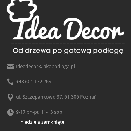

ideadecor@jakapodloga.pl

+48 601 172 265

ul. Szczepankowo 37, 61-306 Poznań

9-17 pn-pt, 11-13 sob
niedziela zamknięte