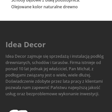
Olejowane kolor naturalne drewno
Idea Decor
Idea Decor zajmuje się sprzedażą i instalacją podłóg
drewnianych, schodów i tarasów. Firma istnieje od
ponad 10 lat jednak jej właściciel, Pan Michał, z
podłogami związany jest o wiele, wiele dłużej.
Doświadczenie zdobyte przez lata pracy z klientami
pozwala nam zapewnić Państwu najwyższą jakość
usług oraz bezproblemowe wykonanie inwestycji.