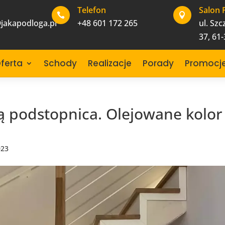
Telefon
Salon 


jakapodloga.pl
+48 601 172 265
ul. Sz
37, 61
ferta
Schody
Realizacje
Porady
Promocj
ą podstopnica. Olejowane kolor
023