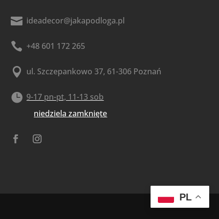

ideadecor@jakapodloga.pl

+48 601 172 265

ul. Szczepankowo 37, 61-306 Poznań

9-17 pn-pt, 11-13 sob
niedziela zamknięte
PL