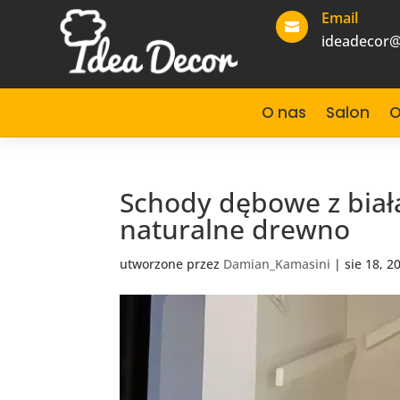
Email

ideadecor@
O nas
Salon
O
Schody dębowe z biał
naturalne drewno
utworzone przez
Damian_Kamasini
|
sie 18, 2