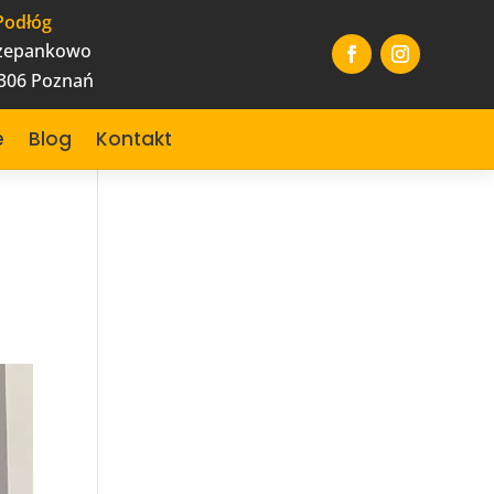
Podłóg
czepankowo
-306 Poznań
e
Blog
Kontakt