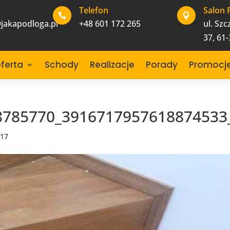
Telefon
Salon 


jakapodloga.pl
+48 601 172 265
ul. Sz
37, 61
ferta
Schody
Realizacje
Porady
Promocj
8785770_3916717957618874533
017