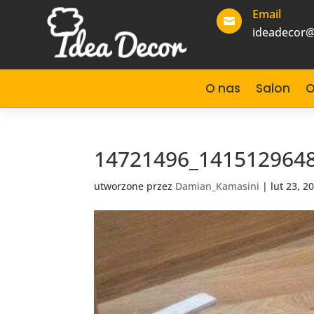
Email

ideadecor@
O nas
Salon
O
14721496_141512964
utworzone przez
Damian_Kamasini
|
lut 23, 2