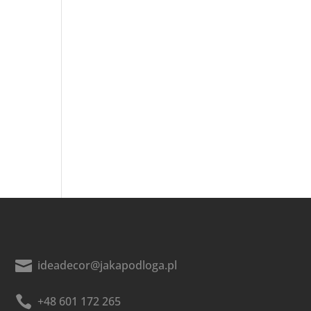

ideadecor@jakapodloga.pl

+48 601 172 265