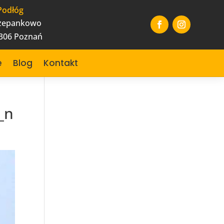
Podłóg
czepankowo
-306 Poznań
e
Blog
Kontakt
_n