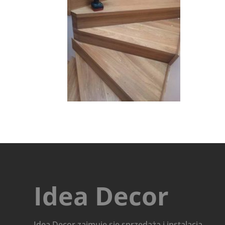
Idea Decor
Idea Decor zajmuje się sprzedażą i instalacją