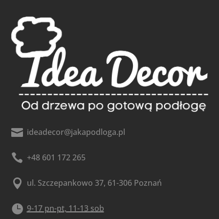

ideadecor@jakapodloga.pl

+48 601 172 265

ul. Szczepankowo 37, 61-306 Poznań

9-17 pn-pt, 11-13 sob