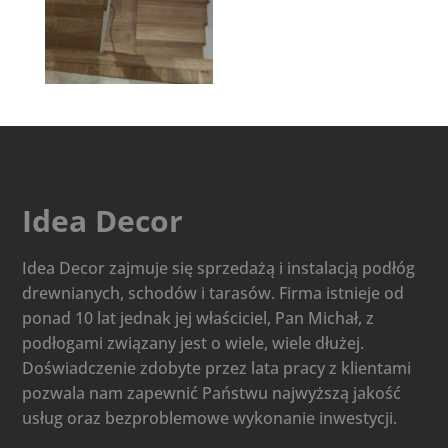
Idea Decor
Idea Decor zajmuje się sprzedażą i instalacją podłóg
drewnianych, schodów i tarasów. Firma istnieje od
ponad 10 lat jednak jej właściciel, Pan Michał, z
podłogami związany jest o wiele, wiele dłużej.
Doświadczenie zdobyte przez lata pracy z klientami
pozwala nam zapewnić Państwu najwyższą jakość
usług oraz bezproblemowe wykonanie inwestycji.