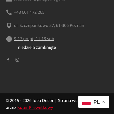

+48 601 172 265

ul. Szczepankowo 37, 61-306 Poznań

9-17 pn-pt, 11-13 sob
niedziela zamknięte
© 2015 - 2026 Idea Decor | Strona wciągnięta do sieć
PL
przez
Kuter Krewetkowy