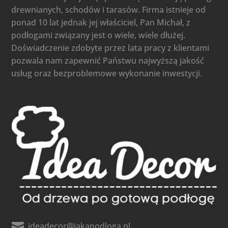
drewnianych, schodów i tarasów. Firma istnieje od
ponad 10 lat jednak jej właściciel, Pan Michał, z
podłogami związany jest o wiele, wiele dłużej.
Doświadczenie zdobyte przez lata pracy z klientami
pozwala nam zapewnić Państwu najwyższą jakość
usług oraz bezproblemowe wykonanie inwestycji.

ideadecor@jakapodloga.pl