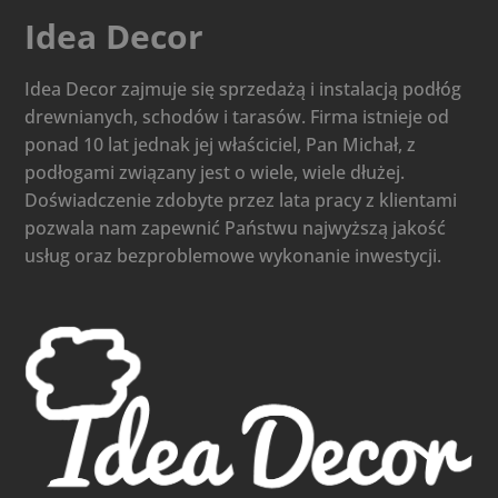
Idea Decor
Idea Decor zajmuje się sprzedażą i instalacją podłóg
drewnianych, schodów i tarasów. Firma istnieje od
ponad 10 lat jednak jej właściciel, Pan Michał, z
podłogami związany jest o wiele, wiele dłużej.
Doświadczenie zdobyte przez lata pracy z klientami
pozwala nam zapewnić Państwu najwyższą jakość
usług oraz bezproblemowe wykonanie inwestycji.