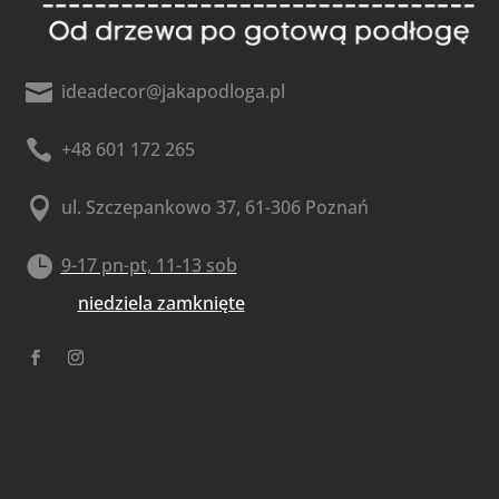

ideadecor@jakapodloga.pl

+48 601 172 265

ul. Szczepankowo 37, 61-306 Poznań

9-17 pn-pt, 11-13 sob
niedziela zamknięte