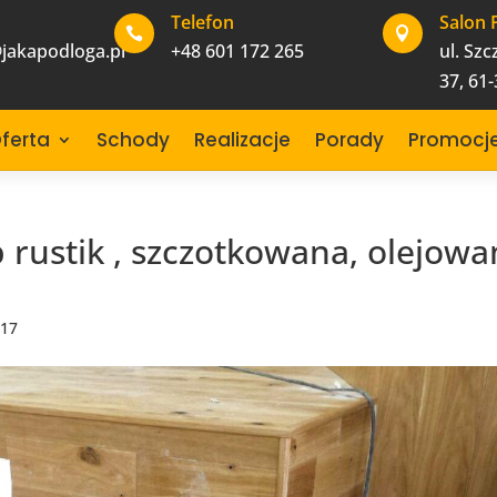
Telefon
Salon 


jakapodloga.pl
+48 601 172 265
ul. Sz
37, 61
ferta
Schody
Realizacje
Porady
Promocj
rustik , szczotkowana, olejowa
017