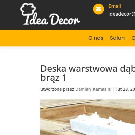
Email

ideadecor@
O nas
Salon
O
Deska warstwowa dąb 
brąz 1
utworzone przez
Damian_Kamasini
|
lut 28, 2