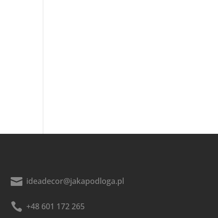

ideadecor@jakapodloga.pl

+48 601 172 265