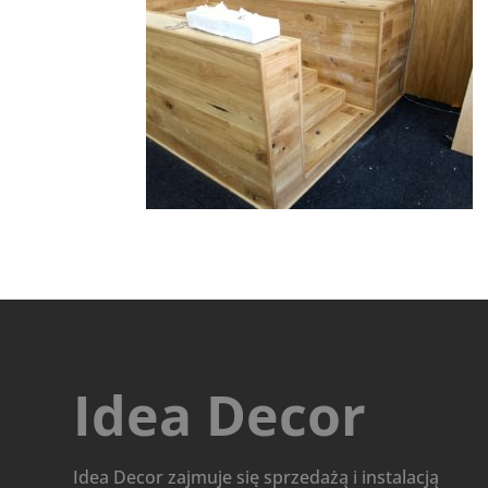
Idea Decor
Idea Decor zajmuje się sprzedażą i instalacją