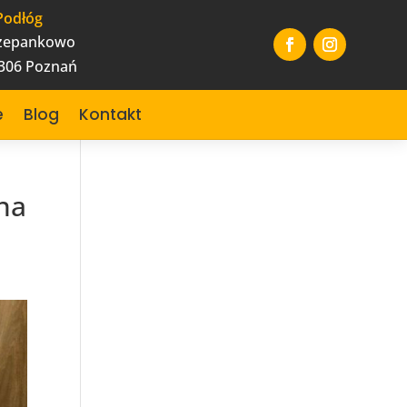
Podłóg
czepankowo
-306 Poznań
e
Blog
Kontakt
na