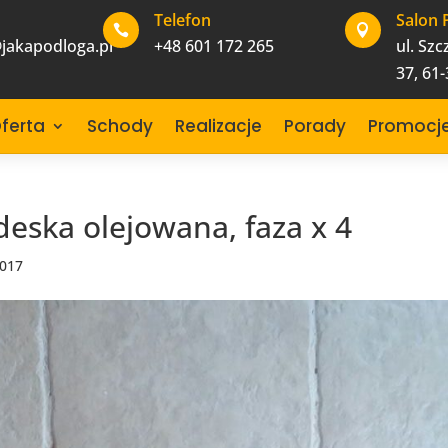
Telefon
Salon 


jakapodloga.pl
+48 601 172 265
ul. Sz
37, 61
ferta
Schody
Realizacje
Porady
Promocj
eska olejowana, faza x 4
2017