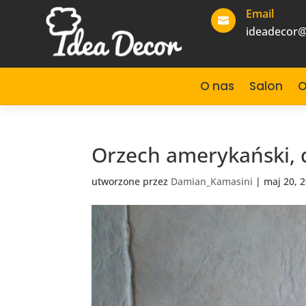
Email

ideadecor@
O nas
Salon
O
Orzech amerykański, d
utworzone przez
Damian_Kamasini
|
maj 20, 