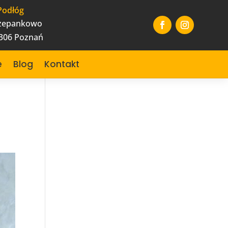
Podłóg
czepankowo
-306 Poznań
e
Blog
Kontakt