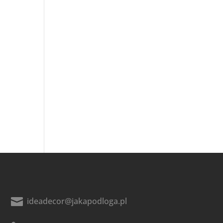

ideadecor@jakapodloga.pl