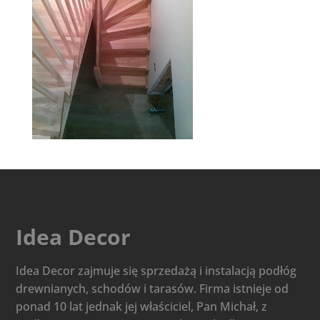
Idea Decor
Idea Decor zajmuje się sprzedażą i instalacją podłóg
drewnianych, schodów i tarasów. Firma istnieje od
ponad 10 lat jednak jej właściciel, Pan Michał, z