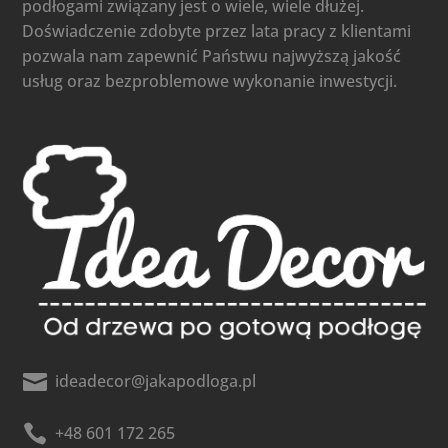
podłogami związany jest o wiele, wiele dłużej.
Doświadczenie zdobyte przez lata pracy z klientami
pozwala nam zapewnić Państwu najwyższą jakość
usług oraz bezproblemowe wykonanie inwestycji.

ideadecor@jakapodloga.pl

+48 601 172 265