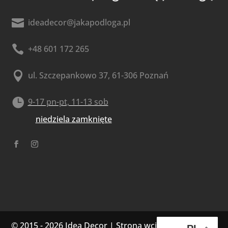

ideadecor@jakapodloga.pl

+48 601 172 265

ul. Szczepankowo 37, 61-306 Poznań

9-17 pn-pt, 11-13 sob
niedziela zamknięte
© 2015 - 2026 Idea Decor | Strona wciągnięta do sieć