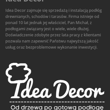
Idea Decor zajmuje się sprzedażą i instalacją podłóg
drewnianych, schodów i tarasów. Firma istnieje od
ponad 10 lat jednak jej właściciel, Pan Michał, z
podłogami związany jest o wiele, wiele dłużej.
Doświadczenie zdobyte przez lata pracy z klientami
pozwala nam zapewnić Państwu najwyższą jakość
usług oraz bezproblemowe wykonanie inwestycji.