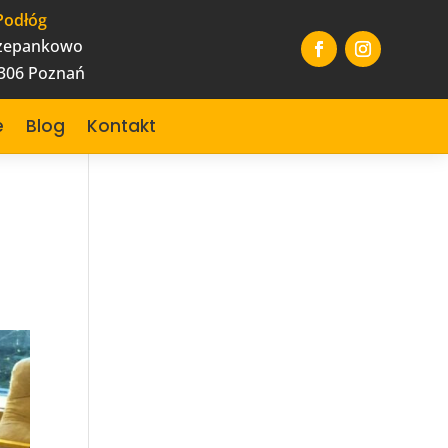
Podłóg
czepankowo
-306 Poznań
e
Blog
Kontakt