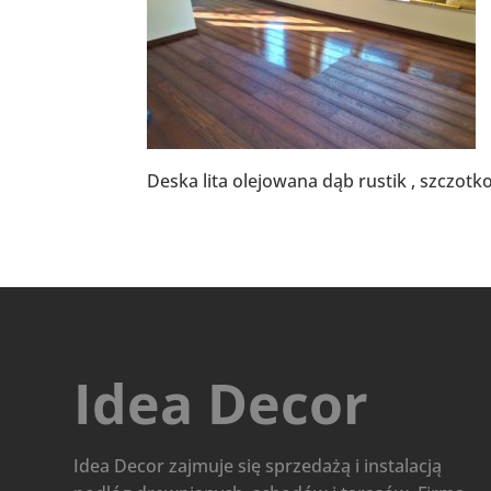
Deska lita olejowana dąb rustik , szczot
Idea Decor
Idea Decor zajmuje się sprzedażą i instalacją