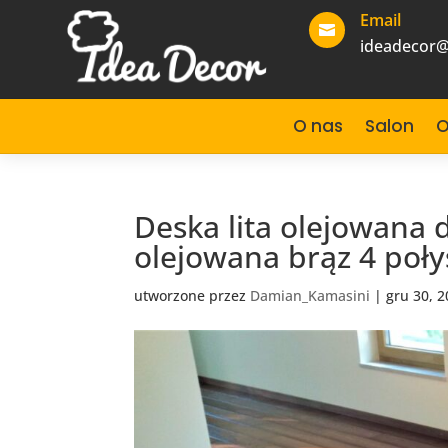
Email

ideadecor@
O nas
Salon
O
Deska lita olejowana 
olejowana brąz 4 poły
utworzone przez
Damian_Kamasini
|
gru 30, 