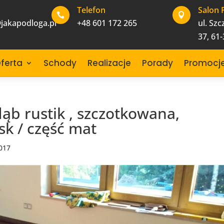
Telefon
Salon 


jakapodloga.pl
+48 601 172 265
ul. Sz
37, 61
ferta
Schody
Realizacje
Porady
Promocj
dąb rustik , szczotkowana,
sk / część mat
2017