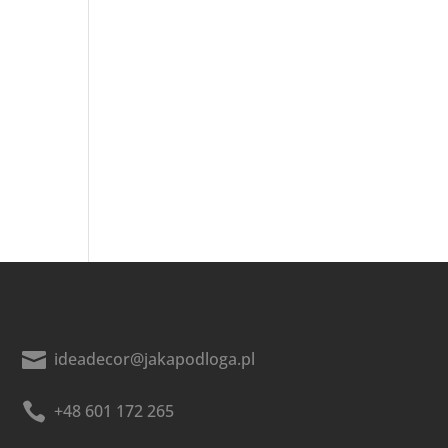

ideadecor@jakapodloga.pl

+48 601 172 265