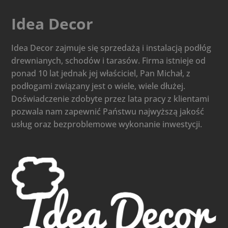
Idea Decor
Idea Decor zajmuje się sprzedażą i instalacją podłóg
drewnianych, schodów i tarasów. Firma istnieje od
ponad 10 lat jednak jej właściciel, Pan Michał, z
podłogami związany jest o wiele, wiele dłużej.
Doświadczenie zdobyte przez lata pracy z klientami
pozwala nam zapewnić Państwu najwyższą jakość
usług oraz bezproblemowe wykonanie inwestycji.