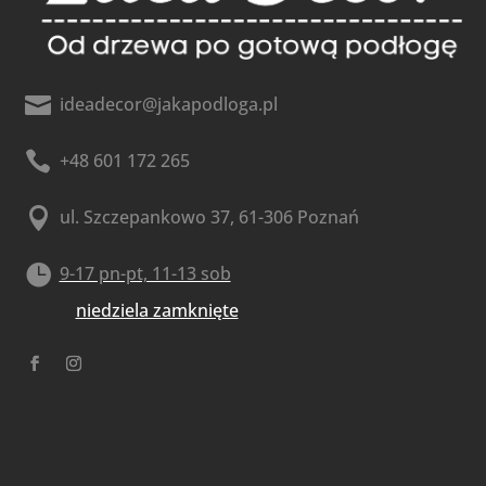

ideadecor@jakapodloga.pl

+48 601 172 265

ul. Szczepankowo 37, 61-306 Poznań

9-17 pn-pt, 11-13 sob
niedziela zamknięte