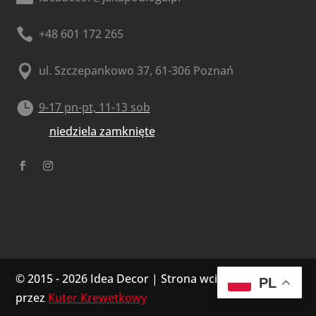

+48 601 172 265

ul. Szczepankowo 37, 61-306 Poznań

9-17 pn-pt, 11-13 sob
niedziela zamknięte
© 2015 - 2026 Idea Decor | Strona wciągnięta do sieć
PL
przez
Kuter Krewetkowy