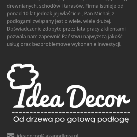
drewnianych, schodów i tarasów. Firma istnieje od
ponad 10 lat jednak jej właściciel, Pan Michał, z
podłogami związany jest o wiele, wiele dłużej.
Doświadczenie zdobyte przez lata pracy z klientami
pozwala nam zapewnić Państwu najwyższą jakość
usług oraz bezproblemowe wykonanie inwestycji.

ideadecor@jakapodloga.pl