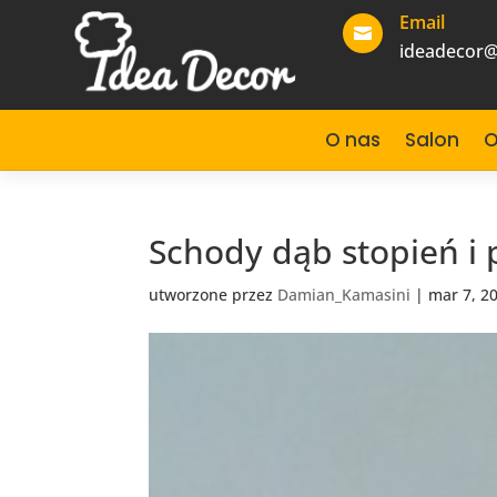
Email

ideadecor@
O nas
Salon
O
Schody dąb stopień i
utworzone przez
Damian_Kamasini
|
mar 7, 2