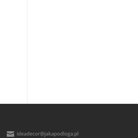

ideadecor@jakapodloga.pl