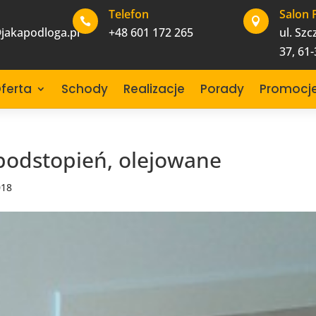
Telefon
Salon 


jakapodloga.pl
+48 601 172 265
ul. Sz
37, 61
ferta
Schody
Realizacje
Porady
Promocj
 podstopień, olejowane
018