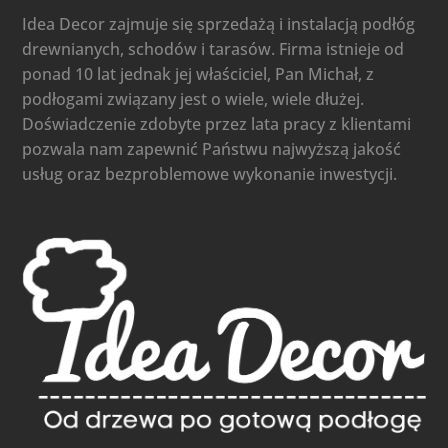
Idea Decor zajmuje się sprzedażą i instalacją podłóg
drewnianych, schodów i tarasów. Firma istnieje od
ponad 10 lat jednak jej właściciel, Pan Michał, z
podłogami związany jest o wiele, wiele dłużej.
Doświadczenie zdobyte przez lata pracy z klientami
pozwala nam zapewnić Państwu najwyższą jakość
usług oraz bezproblemowe wykonanie inwestycji.