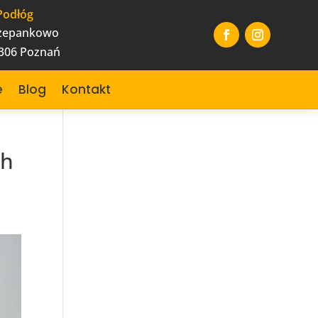
Podłóg
czepankowo
-306 Poznań
e
Blog
Kontakt
ch