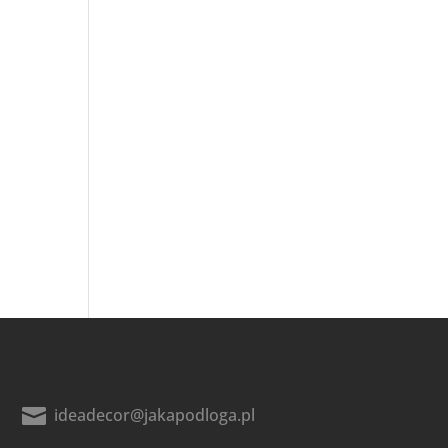

ideadecor@jakapodloga.pl