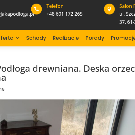
Telefon
Salon 


jakapodloga.pl
+48 601 172 265
ul. Sz
37, 61
ferta
Schody
Realizacje
Porady
Promocj
 Podłoga drewniana. Deska orze
na
018