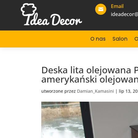
Email

ideadecor@
O nas
Salon
O
Deska lita olejowana
amerykański olejowa
utworzone przez
Damian_Kamasini
|
lip 13, 2