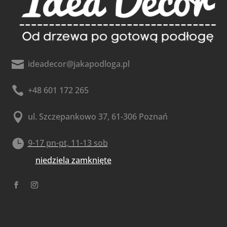

ideadecor@jakapodloga.pl

+48 601 172 265

ul. Szczepankowo 37, 61-306 Poznań

9-17 pn-pt, 11-13 sob
niedziela zamknięte