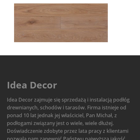
Idea Decor
Idea Decor zajmuje się sprzedażą i instalacją podłóg
drewnianych, schodów i tarasów. Firma istnieje od
ponad 10 lat jednak jej właściciel, Pan Michał, z
podłogami związany jest o wiele, wiele dłużej.
Doświadczenie zdobyte przez lata pracy z klientami
pozwala nam zapewnić Państwu najwyższą jakość