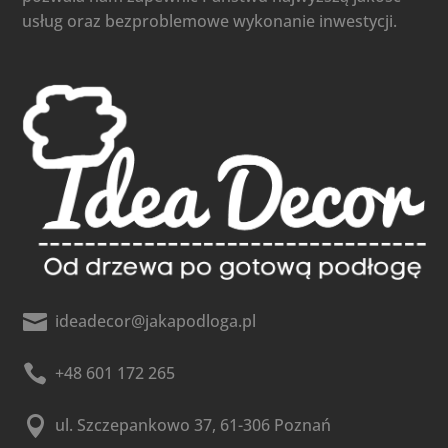
usług oraz bezproblemowe wykonanie inwestycji.

ideadecor@jakapodloga.pl

+48 601 172 265

ul. Szczepankowo 37, 61-306 Poznań